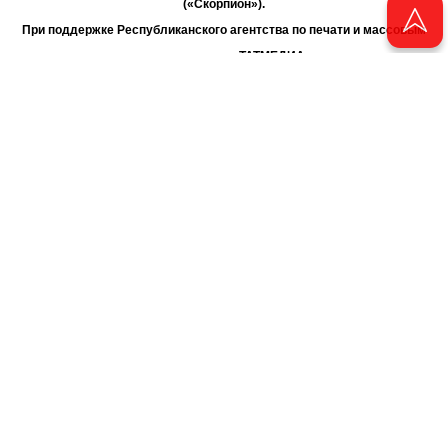
(«Скорпион»).
При поддержке Республиканского агентства по печати и массовым
коммуникациям «ТАТМЕДИА».
Адрес редакции: 420066 Татарстан, г. Казань ул. Декабристов, д. 2
Телефон редакции: +7 (843) 222-06-00
E-mail: chayan@bk.ru
Антикоррупционная политика
chayan@bk.ru
Для сообщения о фактах коррупции:
АО «ТАТМЕДИА» использует «cookie»
для персонализации сервисов
и удобства пользователей сайтом. Использование «cookie» можно
отменить в настройках браузера.
Политика конфиденциальности
16+