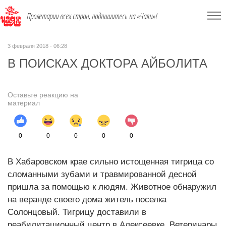
Пролетарии всех стран, подпишитесь на «Чаян»!
3 февраля 2018 - 06:28
В ПОИСКАХ ДОКТОРА АЙБОЛИТА
Оставьте реакцию на
материал
0
0
0
0
0
В Хабаровском крае сильно истощенная тигрица со
сломанными зубами и травмированной десной
пришла за помощью к людям. Животное обнаружил
на веранде своего дома житель поселка
Солонцовый. Тигрицу доставили в
реабилитационный центр в Алексеевке. Ветеринары