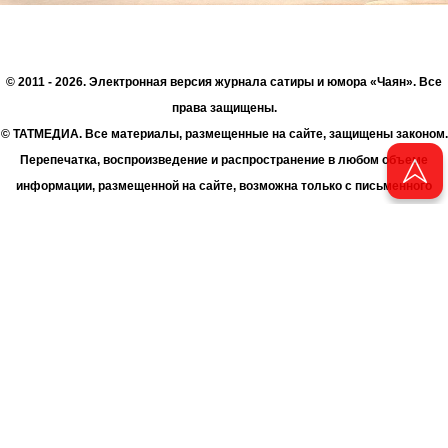
© 2011 - 2026. Электронная версия журнала сатиры и юмора «Чаян». Все
права защищены.
© ТАТМЕДИА. Все материалы, размещенные на сайте, защищены законом.
Перепечатка, воспроизведение и распространение в любом объеме
информации, размещенной на сайте, возможна только с письменного
согласия Филиала АО «ТАТМЕДИА» «Редакция журнала «Чаян»
(«Скорпион»).
При поддержке Республиканского агентства по печати и массовым
коммуникациям «ТАТМЕДИА».
Адрес редакции: 420066 Татарстан, г. Казань ул. Декабристов, д. 2
Телефон редакции: +7 (843) 222-06-00
E-mail: chayan@bk.ru
Антикоррупционная политика
chayan@bk.ru
Для сообщения о фактах коррупции: