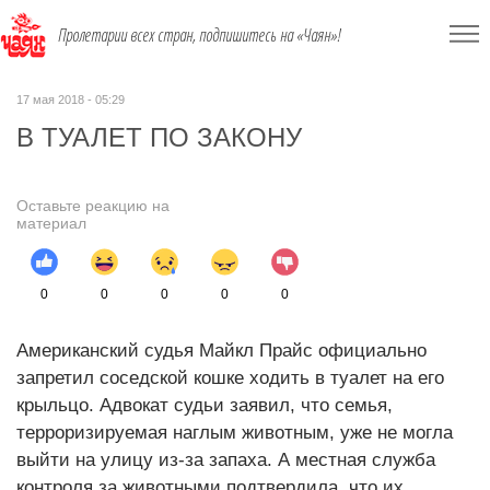
Пролетарии всех стран, подпишитесь на «Чаян»!
17 мая 2018 - 05:29
В ТУАЛЕТ ПО ЗАКОНУ
Оставьте реакцию на
материал
0
0
0
0
0
Американский судья Майкл Прайс официально
запретил соседской кошке ходить в туалет на его
крыльцо. Адвокат судьи заявил, что семья,
терроризируемая наглым животным, уже не могла
выйти на улицу из-за запаха. А местная служба
контроля за животными подтвердила, что их