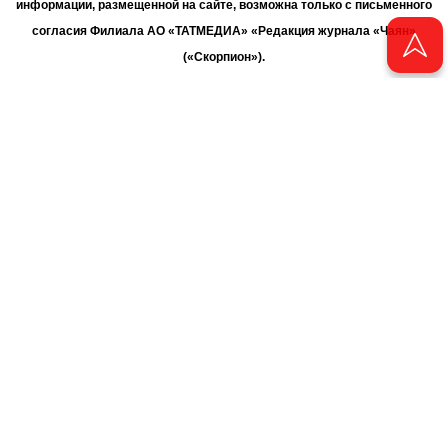
информации, размещенной на сайте, возможна только с письменного
согласия Филиала АО «ТАТМЕДИА» «Редакция журнала «Чаян»
(«Скорпион»).
При поддержке Республиканского агентства по печати и массовым
коммуникациям «ТАТМЕДИА».
Адрес редакции: 420066 Татарстан, г. Казань ул. Декабристов, д. 2
Телефон редакции: +7 (843) 222-06-00
E-mail: chayan@bk.ru
Антикоррупционная политика
chayan@bk.ru
Для сообщения о фактах коррупции:
АО «ТАТМЕДИА» использует «cookie»
для персонализации сервисов
и удобства пользователей сайтом. Использование «cookie» можно
отменить в настройках браузера.
Политика конфиденциальности
16+