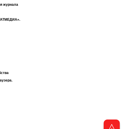
ия журнала
«ТАТМЕДИА».
бства
аузера.