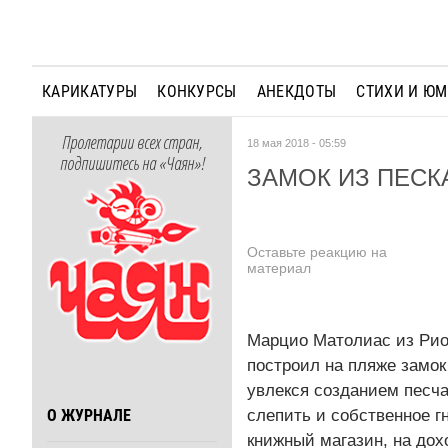
КАРИКАТУРЫ
КОНКУРСЫ
АНЕКДОТЫ
СТИХИ И Ю
Пролетарии всех стран,
18 мая 2018 - 05:59
подпишитесь на «Чаян»!
ЗАМОК ИЗ ПЕСК
Оставьте реакцию на
материал
Марцио Матолиас из Рио
построил на пляже замок
увлекся созданием песч
слепить и собственное г
О ЖУРНАЛЕ
книжный магазин, на дох