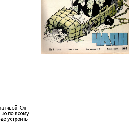
иативой. Он
ные по всему
оде устроить