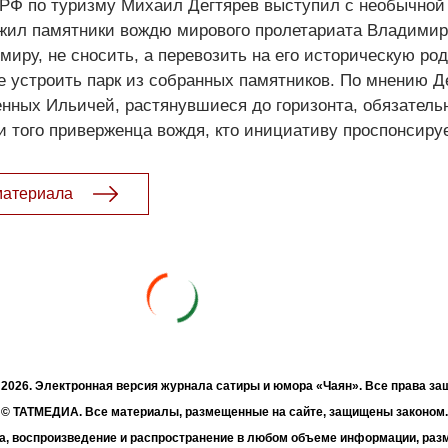
 РФ по туризму Михаил Дегтярев выступил с необычной
жил памятники вождю мирового пролетариата Владимир
миру, не сносить, а перевозить на его историческую род
де устроить парк из собранных памятников. По мнению Д
нных Ильичей, растянувшиеся до горизонта, обязатель
и того приверженца вождя, кто инициативу проспонсируе
материала
- 2026. Электронная версия журнала сатиры и юмора «Чаян». Все права з
© ТАТМЕДИА. Все материалы, размещенные на сайте, защищены законом.
а, воспроизведение и распространение в любом объеме информации, раз