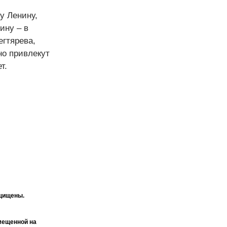
у Ленину,
ину – в
егтярева,
но привлекут
т.
ащищены.
мещенной на