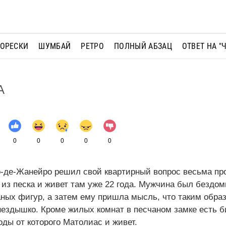
МОРЕСКИ
ШУМБАЙ
РЕТРО
ПОЛНЫЙ АБЗАЦ
ОТВЕТ НА "
А
0
0
0
0
0
-де-Жанейро решил свой квартирный вопрос весьма про
 из песка и живет там уже 22 года. Мужчина был бездом
аных фигур, а затем ему пришла мысль, что таким обра
нездышко. Кроме жилых комнат в песчаном замке есть б
оды от которого Матолиас и живет.