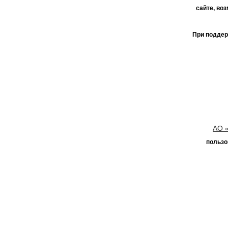
сайте, во
При поддер
АО 
пользо