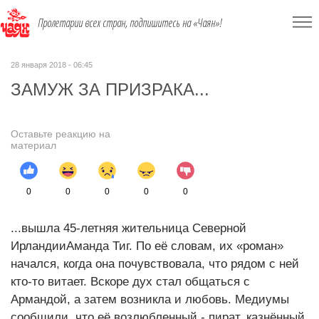
Пролетарии всех стран, подпишитесь на «Чаян»!
28 января 2018 - 06:45
ЗАМУЖ ЗА ПРИЗРАКА...
Оставьте реакцию на
материал
0
0
0
0
0
...вышла 45-летняя жительница Северной
ИрландииАманда Тиг. По её словам, их «роман»
начался, когда она почувствовала, что рядом с ней
кто-то витает. Вскоре дух стал общаться с
Армандой, а затем возникла и любовь. Медиумы
сообщили, что её возлюбленный - пират, казнённый