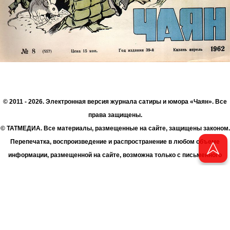
© 2011 - 2026. Электронная версия журнала сатиры и юмора «Чаян». Все
права защищены.
© ТАТМЕДИА. Все материалы, размещенные на сайте, защищены законом.
Перепечатка, воспроизведение и распространение в любом объеме
информации, размещенной на сайте, возможна только с письменного
согласия Филиала АО «ТАТМЕДИА» «Редакция журнала «Чаян»
(«Скорпион»).
При поддержке Республиканского агентства по печати и массовым
коммуникациям «ТАТМЕДИА».
Адрес редакции: 420066 Татарстан, г. Казань ул. Декабристов, д. 2