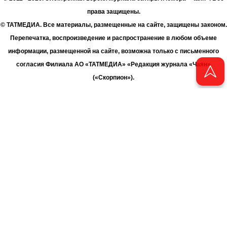
права защищены.
© ТАТМЕДИА. Все материалы, размещенные на сайте, защищены законом.
Перепечатка, воспроизведение и распространение в любом объеме
информации, размещенной на сайте, возможна только с письменного
согласия Филиала АО «ТАТМЕДИА» «Редакция журнала «Чаян»
(«Скорпион»).
При поддержке Республиканского агентства по печати и массовым
коммуникациям «ТАТМЕДИА».
Адрес редакции: 420066 Татарстан, г. Казань ул. Декабристов, д. 2
Телефон редакции: +7 (843) 222-06-00
E-mail: chayan@bk.ru
Антикоррупционная политика
chayan@bk.ru
Для сообщения о фактах коррупции:
АО «ТАТМЕДИА» использует «cookie»
для персонализации сервисов
и удобства пользователей сайтом. Использование «cookie» можно
отменить в настройках браузера.