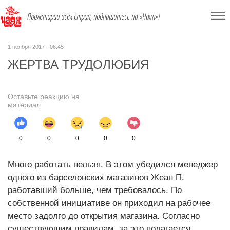
Пролетарии всех стран, подпишитесь на «Чаян»!
1 ноября 2017 - 06:45
ЖЕРТВА ТРУДОЛЮБИЯ
Оставьте реакцию на
материал
0
0
0
0
0
Много работать нельзя. В этом убедился менеджер
одного из барселонских магазинов Жеан П.
работавший больше, чем требовалось. По
собственной инициативе он приходил на рабочее
место задолго до открытия магазина. Согласно
существующим правилам, за это полагается