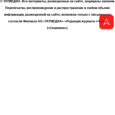
© ТАТМЕДИА. Все материалы, размещенные на сайте, защищены законом.
Перепечатка, воспроизведение и распространение в любом объеме
информации, размещенной на сайте, возможна только с письменного
согласия Филиала АО «ТАТМЕДИА» «Редакция журнала «Чаян»
(«Скорпион»).
При поддержке Республиканского агентства по печати и массовым
коммуникациям «ТАТМЕДИА».
Адрес редакции: 420066 Татарстан, г. Казань ул. Декабристов, д. 2
Телефон редакции: +7 (843) 222-06-00
E-mail: chayan@bk.ru
Антикоррупционная политика
chayan@bk.ru
Для сообщения о фактах коррупции:
АО «ТАТМЕДИА» использует «cookie»
для персонализации сервисов
и удобства пользователей сайтом. Использование «cookie» можно
отменить в настройках браузера.
Политика конфиденциальности