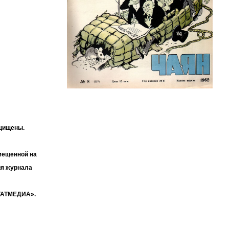
ащищены.
мещенной на
ия журнала
«ТАТМЕДИА».