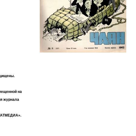
ащищены.
мещенной на
ия журнала
«ТАТМЕДИА».