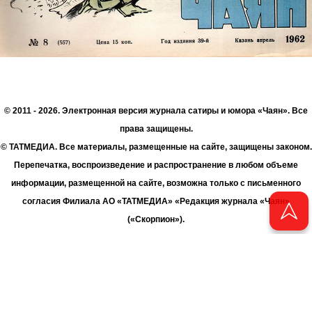
© 2011 - 2026. Электронная версия журнала сатиры и юмора «Чаян». Все
права защищены.
© ТАТМЕДИА. Все материалы, размещенные на сайте, защищены законом.
Перепечатка, воспроизведение и распространение в любом объеме
информации, размещенной на сайте, возможна только с письменного
согласия Филиала АО «ТАТМЕДИА» «Редакция журнала «Чаян»
(«Скорпион»).
При поддержке Республиканского агентства по печати и массовым
коммуникациям «ТАТМЕДИА».
Адрес редакции: 420066 Татарстан, г. Казань ул. Декабристов, д. 2
Телефон редакции: +7 (843) 222-06-00
E-mail: chayan@bk.ru