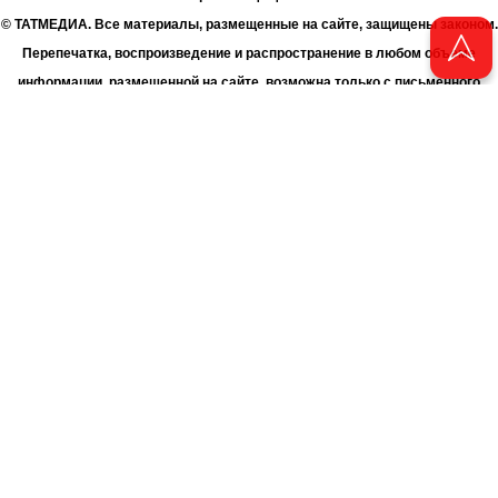
© ТАТМЕДИА. Все материалы, размещенные на сайте, защищены законом.
Перепечатка, воспроизведение и распространение в любом объеме
информации, размещенной на сайте, возможна только с письменного
согласия Филиала АО «ТАТМЕДИА» «Редакция журнала «Чаян»
(«Скорпион»).
При поддержке Республиканского агентства по печати и массовым
коммуникациям «ТАТМЕДИА».
Адрес редакции: 420066 Татарстан, г. Казань ул. Декабристов, д. 2
Телефон редакции: +7 (843) 222-06-00
E-mail: chayan@bk.ru
Антикоррупционная политика
chayan@bk.ru
Для сообщения о фактах коррупции:
АО «ТАТМЕДИА» использует «cookie»
для персонализации сервисов
и удобства пользователей сайтом. Использование «cookie» можно
отменить в настройках браузера.
Политика конфиденциальности