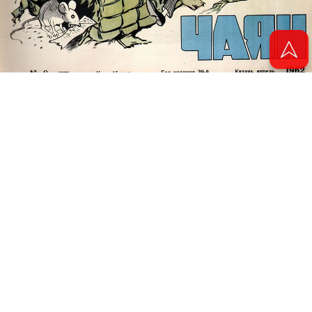
© 2011 - 2026. Электронная версия журнала сатиры и юмора «Чаян». Все
права защищены.
© ТАТМЕДИА. Все материалы, размещенные на сайте, защищены законом.
Перепечатка, воспроизведение и распространение в любом объеме
информации, размещенной на сайте, возможна только с письменного
согласия Филиала АО «ТАТМЕДИА» «Редакция журнала «Чаян»
(«Скорпион»).
При поддержке Республиканского агентства по печати и массовым
коммуникациям «ТАТМЕДИА».
Адрес редакции: 420066 Татарстан, г. Казань ул. Декабристов, д. 2