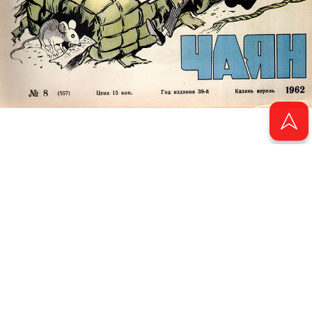
© 2011 - 2026. Электронная версия журнала сатиры и юмора «Чаян». Все
права защищены.
© ТАТМЕДИА. Все материалы, размещенные на сайте, защищены законом.
Перепечатка, воспроизведение и распространение в любом объеме
информации, размещенной на сайте, возможна только с письменного
согласия Филиала АО «ТАТМЕДИА» «Редакция журнала «Чаян»
(«Скорпион»).
При поддержке Республиканского агентства по печати и массовым
коммуникациям «ТАТМЕДИА».