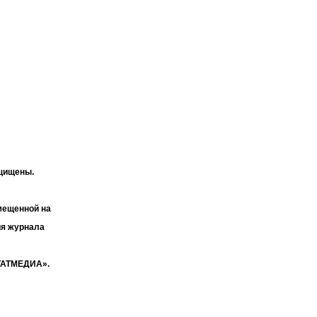
ащищены.
мещенной на
ия журнала
«ТАТМЕДИА».