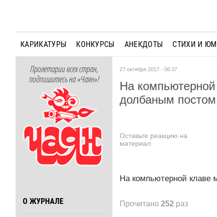
КАРИКАТУРЫ
КОНКУРСЫ
АНЕКДОТЫ
СТИХИ И Ю
Пролетарии всех стран,
27 октября 2017 - 06:37
подпишитесь на «Чаян»!
На компьютерной 
долбаным постом!
Оставьте реакцию на
материал
На компьютерной клаве м
О ЖУРНАЛЕ
Прочитано
252
раз