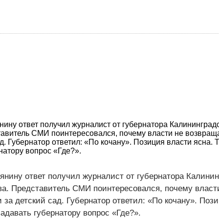
ину ответ получил журналист от губернатора Калининград
тавитель СМИ поинтересовался, почему власти не возвращ
д. Губернатор ответил: «По кочану». Позиция власти ясна. 
натору вопрос «Где?».
янину ответ получил журналист от губернатора Калинин
ва. Представитель СМИ поинтересовался, почему власт
за детский сад. Губернатор ответил: «По кочану». Поз
задавать губернатору вопрос «Где?».