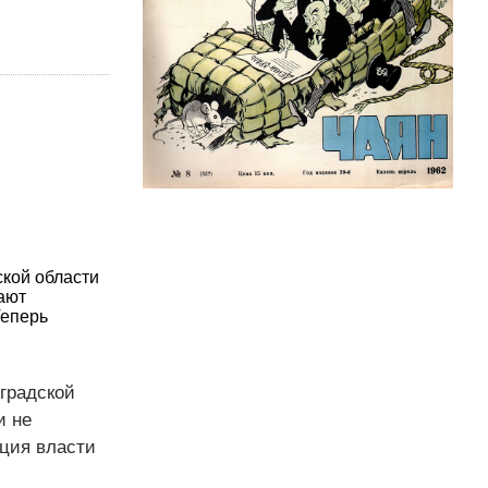
ской области
ают
Теперь
градской
и не
иция власти