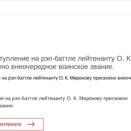
тупление на рэп-баттле лейтенанту О. К
но внеочередное воинское звание.
 на рэп-баттле лейтенанту О. К. Миронову присвоено внео
е на рэп-баттле лейтенанту О. К. Миронову присвоено
вание.
материала