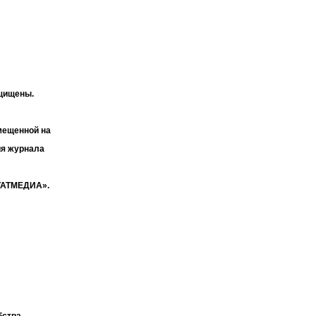
ащищены.
мещенной на
ия журнала
«ТАТМЕДИА».
бства