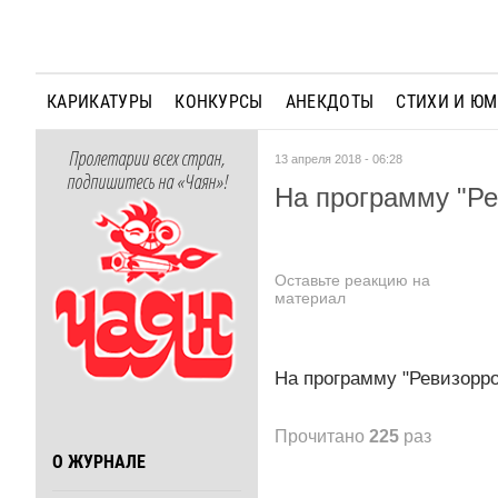
КАРИКАТУРЫ
КОНКУРСЫ
АНЕКДОТЫ
СТИХИ И Ю
Пролетарии всех стран,
13 апреля 2018 - 06:28
подпишитесь на «Чаян»!
На программу "Ре
Оставьте реакцию на
материал
На программу "Ревизорро
Прочитано
225
раз
О ЖУРНАЛЕ