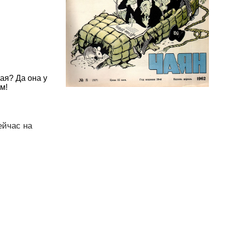
ая? Да она у
м!
ейчас на