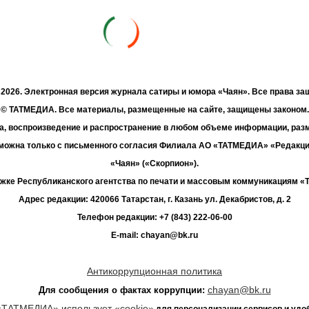
- 2026. Электронная версия журнала сатиры и юмора «Чаян». Все права з
© ТАТМЕДИА. Все материалы, размещенные на сайте, защищены законом.
а, воспроизведение и распространение в любом объеме информации, раз
зможна только с письменного согласия Филиала АО «ТАТМЕДИА» «Редакц
«Чаян» («Скорпион»).
жке Республиканского агентства по печати и массовым коммуникациям 
Адрес редакции: 420066 Татарстан, г. Казань ул. Декабристов, д. 2
Телефон редакции: +7 (843) 222-06-00
E-mail: chayan@bk.ru
Антикоррупционная политика
chayan@bk.ru
Для сообщения о фактах коррупции:
«ТАТМЕДИА» использует «cookie»
для персонализации сервисов и удо