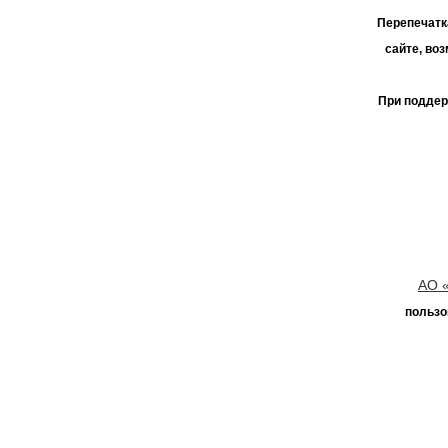
Перепечатк
сайте, во
При поддер
АО 
пользо