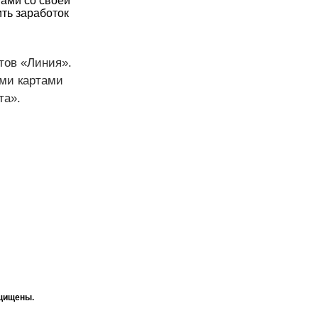
ами со своей
ть заработок
тов «Линия».
ыми картами
та».
ащищены.