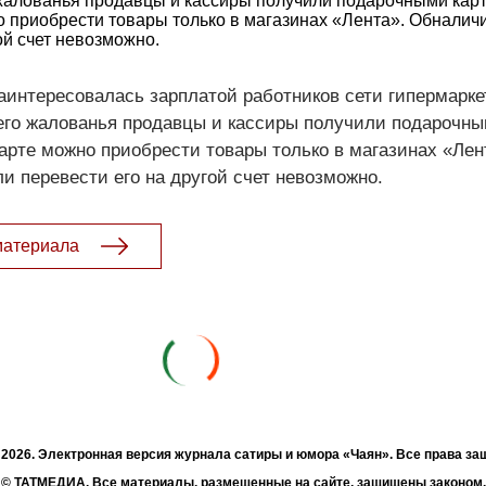
жалованья продавцы и кассиры получили подарочными карт
о приобрести товары только в магазинах «Лента». Обналичи
ой счет невозможно.
аинтересовалась зарплатой работников сети гипермарке
него жалованья продавцы и кассиры получили подарочн
карте можно приобрести товары только в магазинах «Лен
и перевести его на другой счет невозможно.
материала
- 2026. Электронная версия журнала сатиры и юмора «Чаян». Все права з
© ТАТМЕДИА. Все материалы, размещенные на сайте, защищены законом.