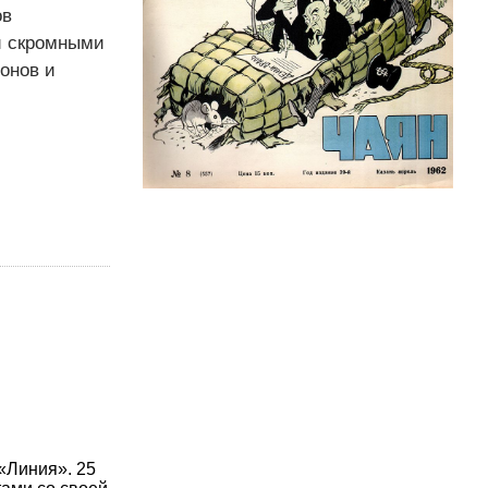
ов
и скромными
онов и
«Линия». 25