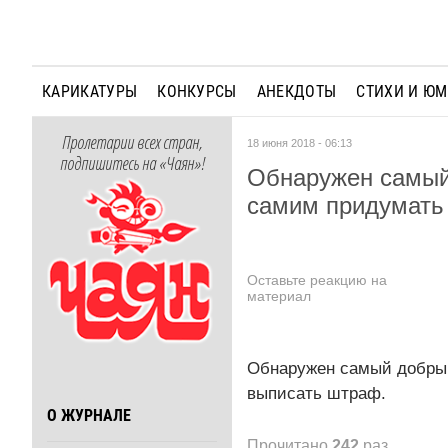
КАРИКАТУРЫ
КОНКУРСЫ
АНЕКДОТЫ
СТИХИ И Ю
Пролетарии всех стран,
18 июня 2018 - 06:13
подпишитесь на «Чаян»!
Обнаружен самый 
самим придумать 
Оставьте реакцию на
материал
Обнаружен самый добрый
выписать штраф.
О ЖУРНАЛЕ
Прочитано
242
раз