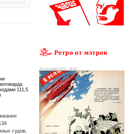
Ретро от мэтров
20 сентября 2023 - 09:34
ии
 миллиарда
ходами 111,5
е
живании
134
жных судов,