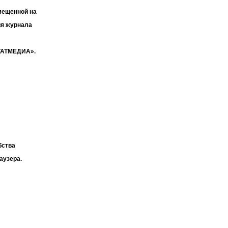
мещенной на
ия журнала
«ТАТМЕДИА».
бства
аузера.