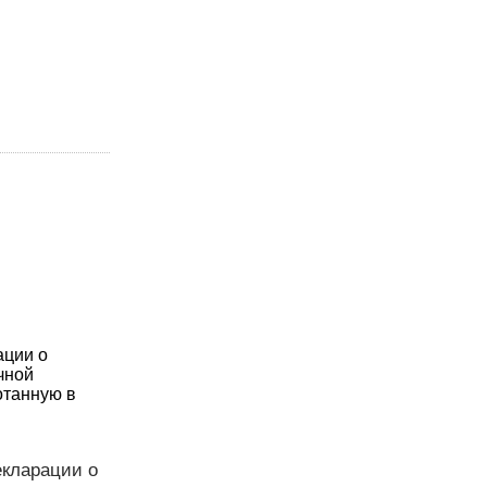
ации о
чной
отанную в
екларации о