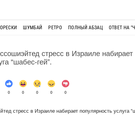
МОРЕСКИ
ШУМБАЙ
РЕТРО
ПОЛНЫЙ АБЗАЦ
ОТВЕТ НА "
ссошиэйтед стресс в Израиле набирает
га “шабес-гей”.
0
0
0
0
0
ед стресс в Израиле набирает популярность услуга “ш