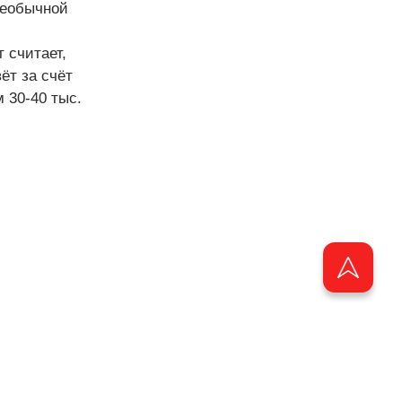
необычной
 считает,
ёт за счёт
 30-40 тыс.
ащищены.
мещенной на