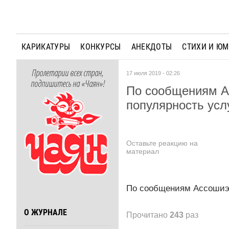
КАРИКАТУРЫ
КОНКУРСЫ
АНЕКДОТЫ
СТИХИ И Ю
Пролетарии всех стран,
17 июля 2019 - 02:26
подпишитесь на «Чаян»!
По сообщениям А
популярность услу
Оставьте реакцию на
материал
По сообщениям Ассошиэйт
О ЖУРНАЛЕ
Прочитано
243
раз