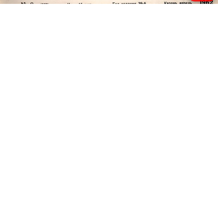
© 2011 - 2026. Электронная версия журнала сатиры и юмора «Чаян». Все
права защищены.
© ТАТМЕДИА. Все материалы, размещенные на сайте, защищены законом.
Перепечатка, воспроизведение и распространение в любом объеме
информации, размещенной на сайте, возможна только с письменного
согласия Филиала АО «ТАТМЕДИА» «Редакция журнала «Чаян»
(«Скорпион»).
При поддержке Республиканского агентства по печати и массовым
коммуникациям «ТАТМЕДИА».
Адрес редакции: 420066 Татарстан, г. Казань ул. Декабристов, д. 2
Телефон редакции: +7 (843) 222-06-00
E-mail: chayan@bk.ru
Антикоррупционная политика