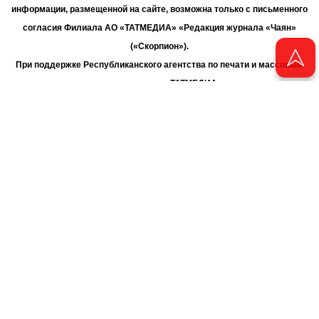
информации, размещенной на сайте, возможна только с письменного
согласия Филиала АО «ТАТМЕДИА» «Редакция журнала «Чаян»
(«Скорпион»).
При поддержке Республиканского агентства по печати и массовым
коммуникациям «ТАТМЕДИА».
Адрес редакции: 420066 Татарстан, г. Казань ул. Декабристов, д. 2
Телефон редакции: +7 (843) 222-06-00
E-mail: chayan@bk.ru
Антикоррупционная политика
chayan@bk.ru
Для сообщения о фактах коррупции:
АО «ТАТМЕДИА» использует «cookie»
для персонализации сервисов
и удобства пользователей сайтом. Использование «cookie» можно
отменить в настройках браузера.
Политика конфиденциальности
16+