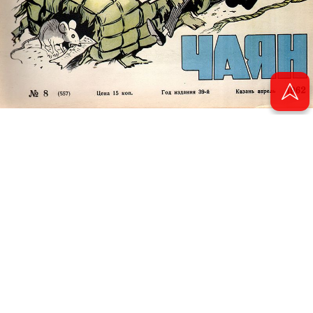
© 2011 - 2026. Электронная версия журнала сатиры и юмора «Чаян». Все
права защищены.
© ТАТМЕДИА. Все материалы, размещенные на сайте, защищены законом.
Перепечатка, воспроизведение и распространение в любом объеме
информации, размещенной на сайте, возможна только с письменного
согласия Филиала АО «ТАТМЕДИА» «Редакция журнала «Чаян»
(«Скорпион»).
При поддержке Республиканского агентства по печати и массовым
коммуникациям «ТАТМЕДИА».