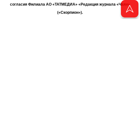
согласия Филиала АО «ТАТМЕДИА» «Редакция журнала «Чаян»
(«Скорпион»).
При поддержке Республиканского агентства по печати и массовым
коммуникациям «ТАТМЕДИА».
Адрес редакции: 420066 Татарстан, г. Казань ул. Декабристов, д. 2
Телефон редакции: +7 (843) 222-06-00
E-mail: chayan@bk.ru
Антикоррупционная политика
chayan@bk.ru
Для сообщения о фактах коррупции:
АО «ТАТМЕДИА» использует «cookie»
для персонализации сервисов
и удобства пользователей сайтом. Использование «cookie» можно
отменить в настройках браузера.
Политика конфиденциальности
16+