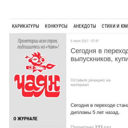
КАРИКАТУРЫ
КОНКУРСЫ
АНЕКДОТЫ
СТИХИ И Ю
Пролетарии всех стран,
6 июня 2017 - 07:47
подпишитесь на «Чаян»!
Сегодня в перехо
выпускников, куп
Оставьте реакцию на
материал
Сегодня в переходе стан
дипломы 5 лет назад.
О ЖУРНАЛЕ
Прочитано
233
раз