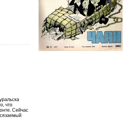
уральска
о, что
онте. Сейчас
осязаемый