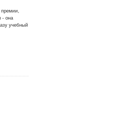
 премии,
 - она
лазу учебный