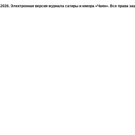
- 2026. Электронная версия журнала сатиры и юмора «Чаян». Все права з
© ТАТМЕДИА. Все материалы, размещенные на сайте, защищены законом.
а, воспроизведение и распространение в любом объеме информации, раз
зможна только с письменного согласия Филиала АО «ТАТМЕДИА» «Редакц
«Чаян» («Скорпион»).
жке Республиканского агентства по печати и массовым коммуникациям 
Адрес редакции: 420066 Татарстан, г. Казань ул. Декабристов, д. 2
Телефон редакции: +7 (843) 222-06-00
E-mail: chayan@bk.ru
Антикоррупционная политика
chayan@bk.ru
Для сообщения о фактах коррупции:
«ТАТМЕДИА» использует «cookie»
для персонализации сервисов и удо
вателей сайтом. Использование «cookie» можно отменить в настройках бр
Политика конфиденциальности
16+