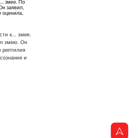
. змее. По
Он заявил,
е оценила,
и к... змее.
ал змею. Он
в рептилия
 сознание и