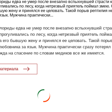
риды едва не умер после внезапно вспыхнувшей страсти к..
уливались по лесу, когда нетрезвый приятель поймал змею. 
вшую жену и принялся ее целовать. Такой порыв рептилия н
язык. Мужчина практически...
ориды едва не умер после внезапно вспыхнувшей страст
 прогуливались по лесу, когда нетрезвый приятель пойм
на его бывшую жену и принялся ее целовать. Такой поры
-любовника за язык. Мужчина практически сразу потерял
ежда на спасение по словам медиков все же имеется.
материала