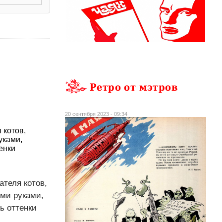
Ретро от мэтров
20 сентября 2023 - 09:34
 котов,
уками,
енки
теля котов,
ыми руками,
ь оттенки