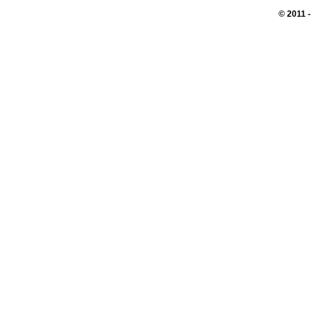
© 2011 
Перепечатк
сайте, во
При поддер
АО 
пользо