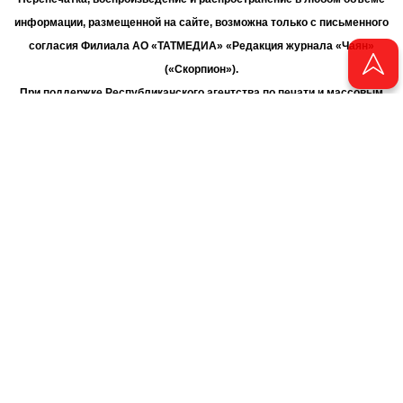
информации, размещенной на сайте, возможна только с письменного
согласия Филиала АО «ТАТМЕДИА» «Редакция журнала «Чаян»
(«Скорпион»).
При поддержке Республиканского агентства по печати и массовым
коммуникациям «ТАТМЕДИА».
Адрес редакции: 420066 Татарстан, г. Казань ул. Декабристов, д. 2
Телефон редакции: +7 (843) 222-06-00
E-mail: chayan@bk.ru
Антикоррупционная политика
chayan@bk.ru
Для сообщения о фактах коррупции:
АО «ТАТМЕДИА» использует «cookie»
для персонализации сервисов
и удобства пользователей сайтом. Использование «cookie» можно
отменить в настройках браузера.
Политика конфиденциальности
16+