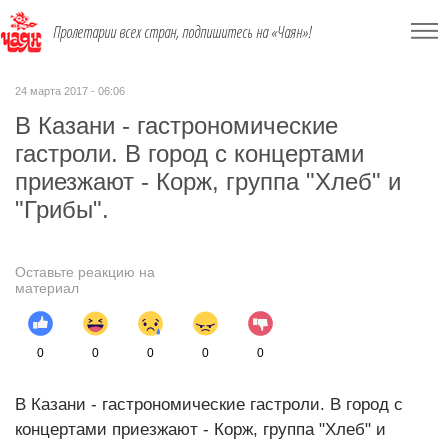
Пролетарии всех стран, подпишитесь на «Чаян»!
24 марта 2017 - 06:06
В Казани - гастрономические
гастроли. В город с концертами
приезжают - Корж, группа "Хлеб" и
"Грибы".
Оставьте реакцию на
материал
0
0
0
0
0
В Казани - гастрономические гастроли. В город с
концертами приезжают - Корж, группа "Хлеб" и