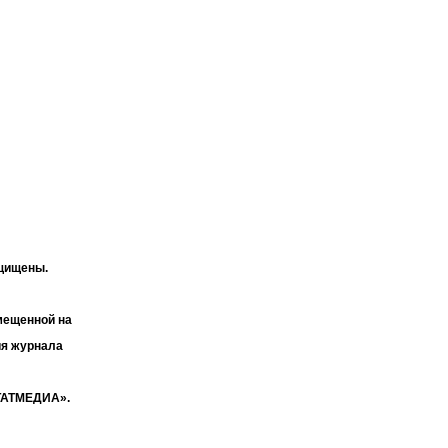
ащищены.
мещенной на
ия журнала
«ТАТМЕДИА».