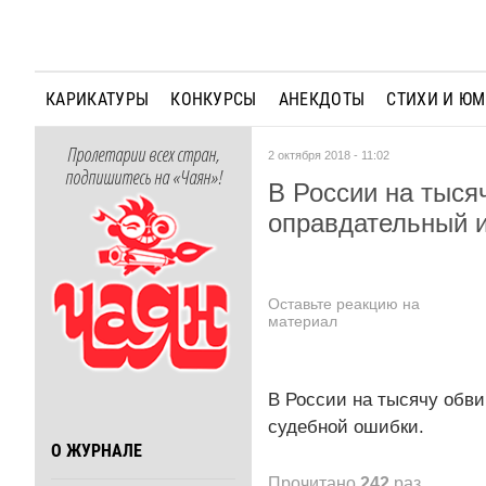
КАРИКАТУРЫ
КОНКУРСЫ
АНЕКДОТЫ
СТИХИ И Ю
Пролетарии всех стран,
2 октября 2018 - 11:02
подпишитесь на «Чаян»!
В России на тыся
оправдательный и
Оставьте реакцию на
материал
В России на тысячу обви
судебной ошибки.
О ЖУРНАЛЕ
Прочитано
242
раз