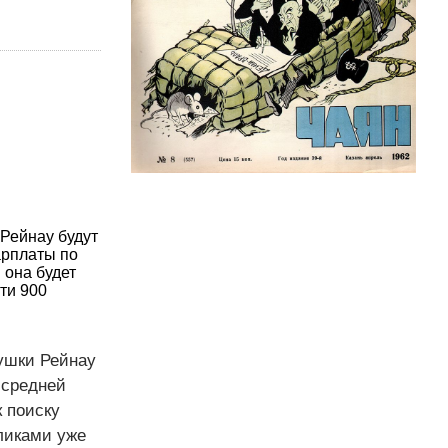
Рейнау будут
арплаты по
 она будет
ти 900
ушки Рейнау
 средней
к поиску
ликами уже