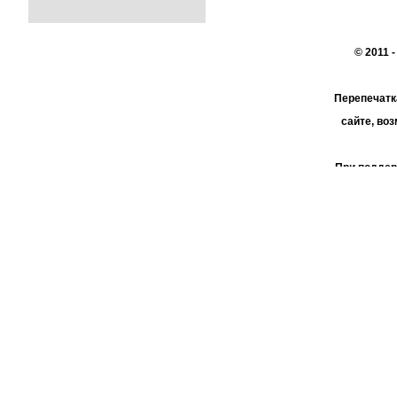
© 2011 
Перепечатк
сайте, во
При поддер
АО 
пользо