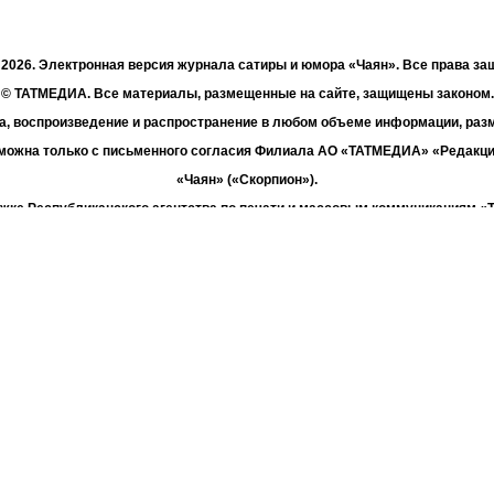
- 2026. Электронная версия журнала сатиры и юмора «Чаян». Все права з
© ТАТМЕДИА. Все материалы, размещенные на сайте, защищены законом.
а, воспроизведение и распространение в любом объеме информации, раз
зможна только с письменного согласия Филиала АО «ТАТМЕДИА» «Редакц
«Чаян» («Скорпион»).
жке Республиканского агентства по печати и массовым коммуникациям 
Адрес редакции: 420066 Татарстан, г. Казань ул. Декабристов, д. 2
Телефон редакции: +7 (843) 222-06-00
E-mail: chayan@bk.ru
Антикоррупционная политика
chayan@bk.ru
Для сообщения о фактах коррупции:
«ТАТМЕДИА» использует «cookie»
для персонализации сервисов и удо
вателей сайтом. Использование «cookie» можно отменить в настройках бр
Политика конфиденциальности