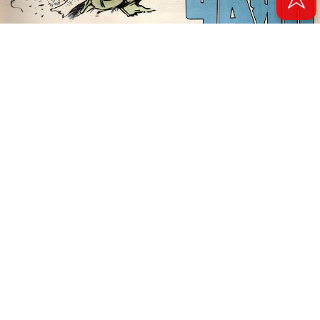
© 2011 - 2026. Электронная версия журнала сатиры и юмора «Чаян». Все
права защищены.
© ТАТМЕДИА. Все материалы, размещенные на сайте, защищены законом.
Перепечатка, воспроизведение и распространение в любом объеме
информации, размещенной на сайте, возможна только с письменного
согласия Филиала АО «ТАТМЕДИА» «Редакция журнала «Чаян»
(«Скорпион»).
При поддержке Республиканского агентства по печати и массовым
коммуникациям «ТАТМЕДИА».
Адрес редакции: 420066 Татарстан, г. Казань ул. Декабристов, д. 2
Телефон редакции: +7 (843) 222-06-00
E-mail: chayan@bk.ru