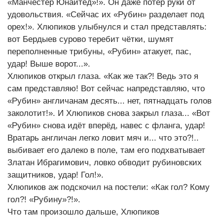
«Манчестер Юнайтед»!». Он даже потер руки от
удовольствия. «Сейчас их «Рубин» разделает под
орех!». Хлюпиков улыбнулся и стал представлять:
вот Бердыев сурово теребит чётки, шумят
переполненные трибуны, «Рубин» атакует, пас,
удар! Выше ворот...».
Хлюпиков открыл глаза. «Как же так?! Ведь это я
сам представляю! Вот сейчас напредставляю, что
«Рубин» англичанам десять... нет, пятнадцать голов
заколотит!». И Хлюпиков снова закрыл глаза... «Вот
«Рубин» снова идёт вперёд, навес с фланга, удар!
Вратарь англичан легко ловит мяч и... что это?!..
выбивает его далеко в поле, там его подхватывает
Златан Ибрагимович, ловко обводит рубиновских
защитников, удар! Гол!».
Хлюпиков аж подскочил на постели: «Как гол? Кому
гол?! «Рубину»?!».
Что там произошло дальше, Хлюпиков