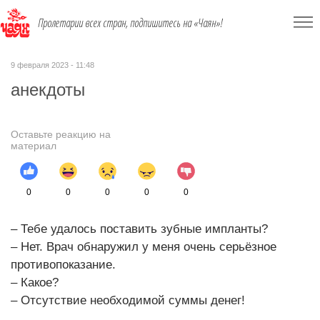
Пролетарии всех стран, подпишитесь на «Чаян»!
9 февраля 2023 - 11:48
анекдоты
Оставьте реакцию на
материал
0
0
0
0
0
– Тебе удалось поставить зубные импланты?
– Нет. Врач обнаружил у меня очень серьёзное
противопоказание.
– Какое?
– Отсутствие необходимой суммы денег!