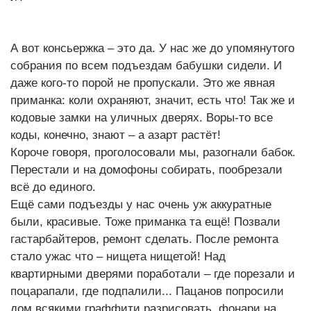
А вот консьержка – это да. У нас же до упомянутого
собрания по всем подъездам бабушки сидели. И
даже кого-то порой не пропускали. Это же явная
приманка: коли охраняют, значит, есть что! Так же и
кодовые замки на уличных дверях. Воры-то все
коды, конечно, знают – а азарт растёт!
Короче говоря, проголосовали мы, разогнали бабок.
Перестали и на домофоны собирать, пообрезали
всё до единого.
Ещё сами подъезды у нас очень уж аккуратные
были, красивые. Тоже приманка та ещё! Позвали
гастарбайтеров, ремонт сделать. После ремонта
стало ужас что – нищета нищетой! Над
квартирными дверями поработали – где порезали и
поцарапали, где подпалили... Пацанов попросили
дом всякими граффити разрисовать, фонари на