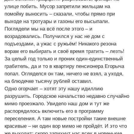
улице побить. Мусор запретили жильцам на
помойку выносить – сказали, чтобы прямо при
выходе на тротуары и газоны его высыпали.
Поглядели мы на всё после этого – и
возрадовались. Получился у нас не дом с
подъездами, а ужас с ружьём! Никакого резона
ворам его выбирать и своё время тратить – лезть!
За целый год только и проник один-единственный
грабитель, да и то в квартиру пенсионера Егорыча
попал. Огляделся он там, ничего не взял, а уходя,
на блюдечке тысячу рублей оставил.
Одно огорчает – хотят эту нашу идиллию
разрушить. Городское начальство недавно случайно
мимо проезжало. Увидело наш дом и тут же
распорядилось включить его в программу
переселения. А там новые постройки такие внешне
красивые – ни один вор мимо не пройдёт. И это что
же выходит: скоро запихнут нас всех в новенькие