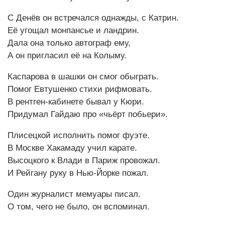
C Денёв он встречался однажды, с Катрин.
Её угощал монпансье и ландрин.
Дала она только автограф ему,
А он пригласил её на Колыму.
Каспарова в шашки он смог обыграть.
Помог Евтушенко стихи рифмовать.
В рентген-кабинете бывал у Кюри.
Придумал Гайдаю про «чьёрт побьери».
Плисецкой исполнить помог фуэте.
В Москве Хакамаду учил карате.
Высоцкого к Влади в Париж провожал.
И Рейгану руку в Нью-Йорке пожал.
Один журналист мемуары писал.
О том, чего не было, он вспоминал.