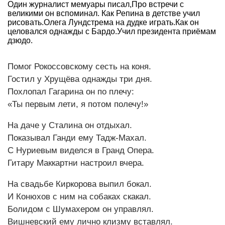
Один журналист мемуары писал,Про встречи с
великими он вспоминал. Как Репина в детстве учил
рисовать.Олега Лундстрема на дудке играть.Как он
целовался однажды с Бардо.Учил президента приёмам
дзюдо.
Помог Рокоссовскому сесть на коня.
Гостил у Хрущёва однажды три дня.
Похлопал Гагарина он по плечу:
«Ты первым лети, я потом полечу!»
На даче у Сталина он отдыхал.
Показывал Ганди ему Тадж-Махал.
С Нуриевым виделся в Гранд Опера.
Гитару Маккартни настроил вчера.
На свадьбе Киркорова выпил бокал.
И Конюхов с ним на собаках скакал.
Болидом с Шумахером он управлял.
Вишневский ему лично клизму вставлял.