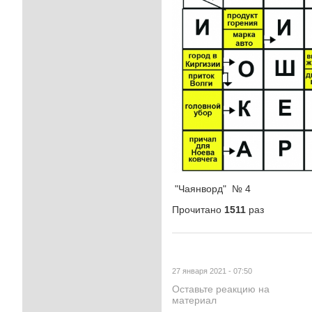
"Чаянворд" № 4
Прочитано
1511
раз
27 января 2021 - 07:50
Оставьте реакцию на
материал