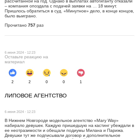
рассчитанной на год. Однако в выплатах автогиганту отказали
– компания опоздала с подачей заявки на … 18 минут.
Пришлось обратиться в суд. «Минутное» дело, в конце концов,
было выиграно.
Прочитано
757
раз
6 июня 2024 - 12:23
Оставьте реакцию на
материал
2
2
0
0
1
ЛИПОВОЕ АГЕНТСТВО
6 июня 2024 - 12:23
В Нижнем Новгороде модельное агентство «Mary Way»
набирало девушек. Каждую пришедшую на кастинг убеждали в
ее неотразимости и обещали подиумы Милана и Парижа.
Девушки тут же подписывали договор и дополнительное