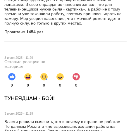
лопатами. В свое оправдание чиновник заявил, что для
телевизионщиков нужна была «картинка», а рабочие к тому
времени уже закончили работу, поэтому пришлось играть на
камеру. Мэр уверил население, что ямочный ремонт идет в
полную силу, но только в других местах.
Прочитано
1454
раз
3 июня 2025 - 11:29
Оставьте реакцию на
материал
0
0
0
0
0
ТУНЕЯДЦАМ - БОЙ!
3 июня 2025 - 11:29
Власти решили выяснить, кто и почему в стране не работает.
По данным Росстата «не выразивших желания работать»
более 3 млн человек. Для тунеядцев будет создан