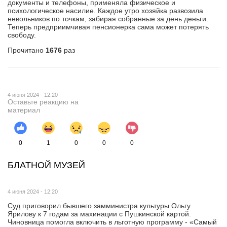
документы и телефоны, применяла физическое и
психологическое насилие. Каждое утро хозяйка развозила
невольников по точкам, забирая собранные за день деньги.
Теперь предприимчивая пенсионерка сама может потерять
свободу.
Прочитано
1676
раз
4 июня 2024 - 12:20
Оставьте реакцию на
материал
0
1
0
0
0
БЛАТНОЙ МУЗЕЙ
4 июня 2024 - 12:20
Суд приговорил бывшего замминистра культуры Ольгу
Ярилову к 7 годам за махинации с Пушкинской картой.
Чиновница помогла включить в льготную программу - «Самый