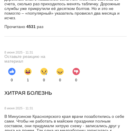
счета, сколько раз приходилось менять табличку. Дорожные
службы уже прикрутили её десятком болтов. Но и это не
помогло – «популярный» указатель провисел два месяца и
исчез.
Прочитано
4531
раз
8 июня 2025 - 11:31
Оставьте реакцию на
материал
0
1
0
0
0
ХИТРАЯ БОЛЕЗНЬ
8 июня 2025 - 11:31
В Минусинске Красноярского края врачи позаботились о себе
сами. Чтобы не работать в майские праздники полным
составом, они придумали хитрую схему - записались друг у
друга на прием. Так одна из медработниц записалась к