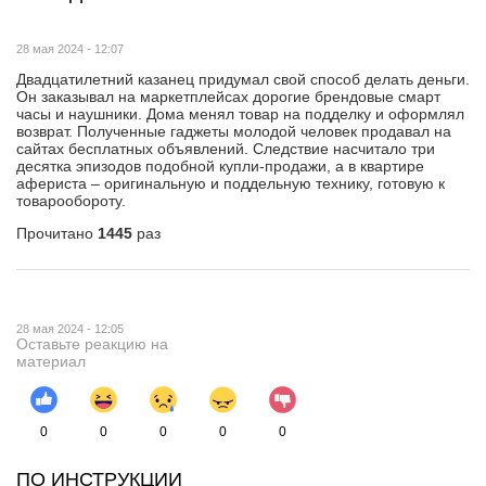
28 мая 2024 - 12:07
Двадцатилетний казанец придумал свой способ делать деньги.
Он заказывал на маркетплейсах дорогие брендовые смарт
часы и наушники. Дома менял товар на подделку и оформлял
возврат. Полученные гаджеты молодой человек продавал на
сайтах бесплатных объявлений. Следствие насчитало три
десятка эпизодов подобной купли-продажи, а в квартире
афериста – оригинальную и поддельную технику, готовую к
товарообороту.
Прочитано
1445
раз
28 мая 2024 - 12:05
Оставьте реакцию на
материал
0
0
0
0
0
ПО ИНСТРУКЦИИ