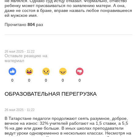
не являлся. Однако суд истцу отказал. Формально, отчество
ребенку может присваиваться по заявлению матери. А она,
даже не состоя в браке, вправе назвать любое понравившееся
ей мужское имя.
Прочитано
804
раз
26 мая 2025 - 11:22
Оставьте реакцию на
материал
0
0
0
0
0
ОБРАЗОВАТЕЛЬНАЯ ПЕРЕГРУЗКА
26 мая 2025 - 11:22
В Татарстане педагоги продолжают сеять разумное, доброе,
вечное на износ: 32% учителей работают на 1,5 ставки, а 5,5
% на две или даже больше. В иных школах преподаватели
ведут уроки одновременно в нескольких классах. Несмотря на