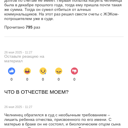
долгов по счетам не имеет. Первая попытка нагреть челнинца
была в декабре прошлого года, тогда ему пришла почти такая
же сумма. Тогда он сумел отбиться от алчных
коммунальщиков. На этот раз решил свести счеты с ЖЭКом-
потрошителем уже в суде.
Прочитано
795
раз
26 мая 2025 - 11:27
Оставьте реакцию на
материал
0
0
0
0
0
ЧТО В ОТЧЕСТВЕ МОЕМ?
26 мая 2025 - 11:27
Челнинец обратился в суд с необычным требованием –
лишить ребенка отчества, присвоенного по его имени. С
матерью в браке он не состоял, и биологическим отцом сына