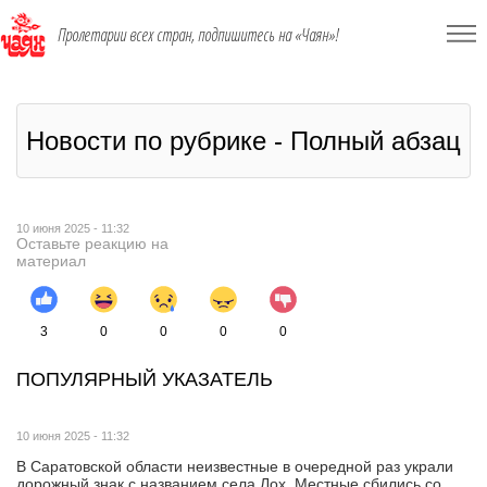
Пролетарии всех стран, подпишитесь на «Чаян»!
Новости по рубрике - Полный абзац
10 июня 2025 - 11:32
Оставьте реакцию на
материал
3
0
0
0
0
ПОПУЛЯРНЫЙ УКАЗАТЕЛЬ
10 июня 2025 - 11:32
В Саратовской области неизвестные в очередной раз украли
дорожный знак с названием села Лох. Местные сбились со