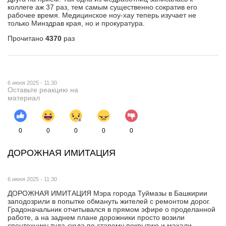
коллеге аж 37 раз, тем самым существенно сократив его
рабочее время. Медицинское ноу-хау теперь изучает не
только Минздрав края, но и прокуратура.
Прочитано
4370
раз
6 июня 2025 - 11:30
Оставьте реакцию на
материал
0
0
0
0
0
ДОРОЖНАЯ ИМИТАЦИЯ
6 июня 2025 - 11:30
ДОРОЖНАЯ ИМИТАЦИЯ Мэра города Туймазы в Башкирии
заподозрили в попытке обмануть жителей с ремонтом дорог.
Градоначальник отчитывался в прямом эфире о проделанной
работе, а на заднем плане дорожники просто возили
спецтехнику туда-сюда по старому покрытию и махали