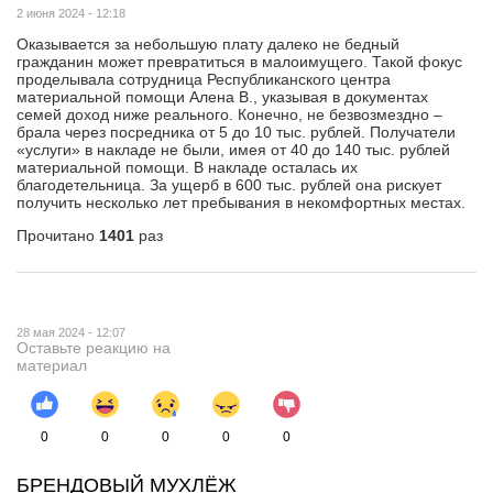
2 июня 2024 - 12:18
Оказывается за небольшую плату далеко не бедный
гражданин может превратиться в малоимущего. Такой фокус
проделывала сотрудница Республиканского центра
материальной помощи Алена В., указывая в документах
семей доход ниже реального. Конечно, не безвозмездно –
брала через посредника от 5 до 10 тыс. рублей. Получатели
«услуги» в накладе не были, имея от 40 до 140 тыс. рублей
материальной помощи. В накладе осталась их
благодетельница. За ущерб в 600 тыс. рублей она рискует
получить несколько лет пребывания в некомфортных местах.
Прочитано
1401
раз
28 мая 2024 - 12:07
Оставьте реакцию на
материал
0
0
0
0
0
БРЕНДОВЫЙ МУХЛЁЖ