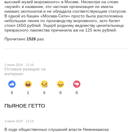
высокий музей мороженого» в Москве. Несмотря на слово
«музей» в названии, это частная организация не имела
никаких экспонатов и не обладала соответствующим статусом.
В одной из башен «Москва-Сити» просто была расположена
небольшая линия по производству мороженого, зато билет
стоил 1650 рублей. Ущерб родному ведомству ценительница
прекрасного лакомства причинила аж на 125 млн рублей.
Прочитано
1526
раз
3 июня 2024 - 12:19
Оставьте реакцию на
материал
0
1
0
0
0
ПЬЯНОЕ ГЕТТО
3 июня 2024 - 12:19
В ходе общественных слушаний власти Нижнекамска