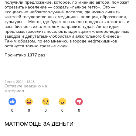
получили предложение, которое, по мнению автора, поможет
отрезвить население — создать «пьяное гетто». Это —
«социально неблагополучный поселок, где нужно лишить
жителей государственных медицины, полиции, образования,
культуры ... Место, где будет позволено продавать алкоголь, и
весь бизнес с их алкоголем направить туда». Автор идеи
предложил заселить поселок владельцами «ликеро-водочных
заводов и депутатами-лоббистами алкогольного бизнеса».
Таким образом, по его мнению, в городе нефтехимиков
останутся только трезвые люди.
Прочитано
1377
раз
2 июня 2024 - 12:18
Оставьте реакцию на
материал
0
0
0
0
0
МАТПОМОЩЬ ЗА ДЕНЬГИ