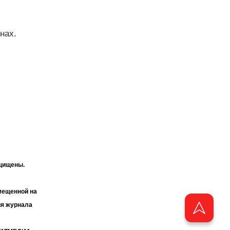
нах.
ащищены.
мещенной на
ия журнала