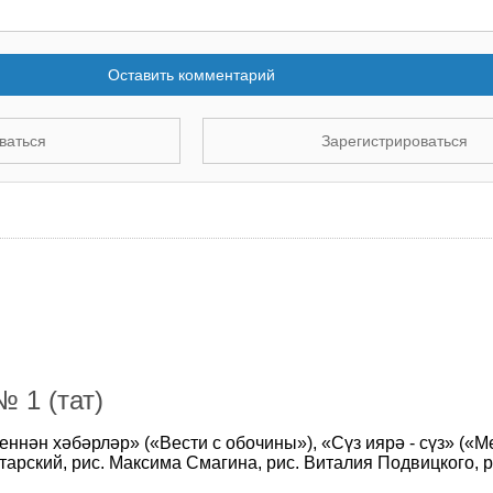
Оставить комментарий
ваться
Зарегистрироваться
 1 (тат)
ннән хәбәрләр» («Вести с обочины»), «Сүз иярә - сүз» («
тарский, рис. Максима Смагина, рис. Виталия Подвицкого, р