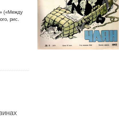
з» («Между
го, рис.
зинах