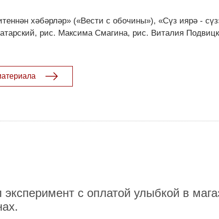
теннән хәбәрләр» («Вести с обочины»), «Сүз иярә - сү
татарский, рис. Максима Смагина, рис. Виталия Подвицко
материала
 эксперимент с оплатой улыбкой в мага
ах.