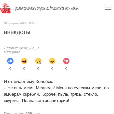
Пролетарии всех стран, подпишитесь на «Чаян»!
18 февраля 2023 - 11:56
анекдоты
Оставьте реакцию на
материал
0
0
0
0
0
И отвечает ему Колобок:
– Не ешь меня, Медведь! Меня по сусекам мели, по
амбарам скребли. Короче, пыль, грязь, стекло,
окурки... Полная антисанитария!
Прочитано
335
раз