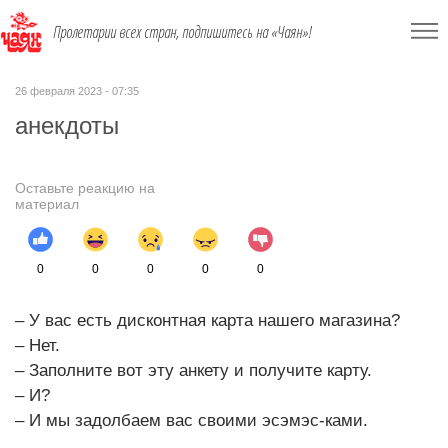
Пролетарии всех стран, подпишитесь на «Чаян»!
26 февраля 2023 - 07:35
анекдоты
Оставьте реакцию на
материал
0
0
0
0
0
– У вас есть дисконтная карта нашего магазина?
– Нет.
– Заполните вот эту анкету и получите карту.
– И?
– И мы задолбаем вас своими эсэмэс-ками.