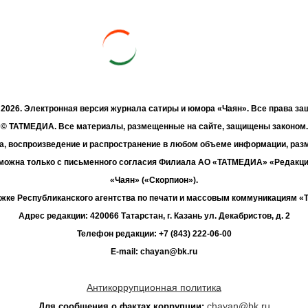
- 2026. Электронная версия журнала сатиры и юмора «Чаян». Все права з
© ТАТМЕДИА. Все материалы, размещенные на сайте, защищены законом.
а, воспроизведение и распространение в любом объеме информации, раз
зможна только с письменного согласия Филиала АО «ТАТМЕДИА» «Редакц
«Чаян» («Скорпион»).
жке Республиканского агентства по печати и массовым коммуникациям 
Адрес редакции: 420066 Татарстан, г. Казань ул. Декабристов, д. 2
Телефон редакции: +7 (843) 222-06-00
E-mail: chayan@bk.ru
Антикоррупционная политика
chayan@bk.ru
Для сообщения о фактах коррупции: