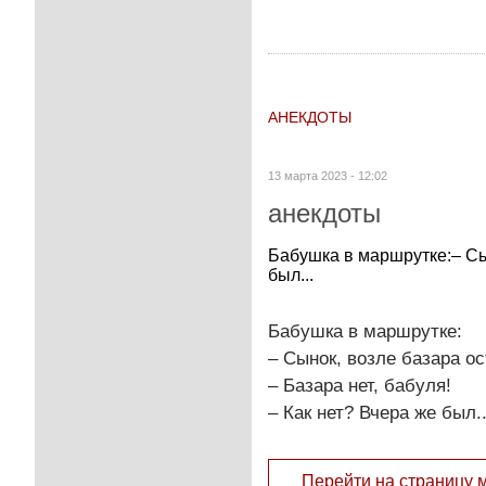
АНЕКДОТЫ
13 марта 2023 - 12:02
анекдоты
Бабушка в маршрутке:– Сын
был...
Бабушка в маршрутке:
– Сынок, возле базара о
– Базара нет, бабуля!
– Как нет? Вчера же был..
Перейти на страницу 