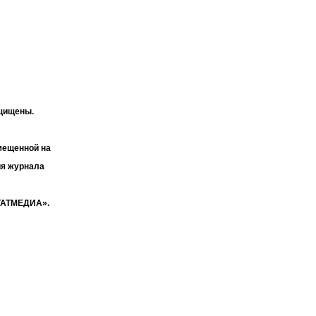
ащищены.
мещенной на
ия журнала
«ТАТМЕДИА».