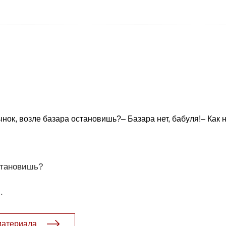
ок, возле базара остановишь?– Базара нет, бабуля!– Как 
становишь?
.
материала