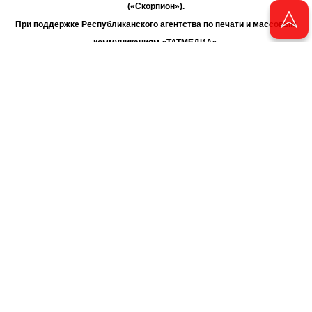
(«Скорпион»).
При поддержке Республиканского агентства по печати и массовым
коммуникациям «ТАТМЕДИА».
Адрес редакции: 420066 Татарстан, г. Казань ул. Декабристов, д. 2
Телефон редакции: +7 (843) 222-06-00
E-mail: chayan@bk.ru
Антикоррупционная политика
chayan@bk.ru
Для сообщения о фактах коррупции:
АО «ТАТМЕДИА» использует «cookie»
для персонализации сервисов
и удобства пользователей сайтом. Использование «cookie» можно
отменить в настройках браузера.
Политика конфиденциальности
16+