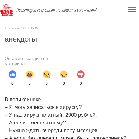
Пролетарии всех стран, подпишитесь на «Чаян»!
16 марта 2023 - 12:04
анекдоты
Оставьте реакцию на
материал
0
0
0
0
0
В поликлинике.
– Я могу записаться к хирургу?
– У нас хирург платный, 2000 рублей.
– А если к бесплатному?
– Нужно ждать очереди пару месяцев.
– А если без очереди, может быть, договоримся?