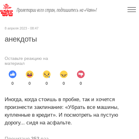
Пролетарии всех стран, подпишитесь на «Чаян»!
8 апреля 2023 - 08:47
анекдоты
Оставьте реакцию на
материал
0
0
0
0
0
Иногда, когда стоишь в пробке, так и хочется
произнести заклинание: «Убрать все машины,
купленные в кредит». И посмотреть на пустую
дорогу... сидя на асфальте.
Прочитано
353
раз