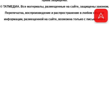
права защищены.
© ТАТМЕДИА. Все материалы, размещенные на сайте, защищены законом.
Перепечатка, воспроизведение и распространение в любом объеме
информации, размещенной на сайте, возможна только с письменного
согласия Филиала АО «ТАТМЕДИА» «Редакция журнала «Чаян»
(«Скорпион»).
При поддержке Республиканского агентства по печати и массовым
коммуникациям «ТАТМЕДИА».
Адрес редакции: 420066 Татарстан, г. Казань ул. Декабристов, д. 2
Телефон редакции: +7 (843) 222-06-00
E-mail: chayan@bk.ru
Антикоррупционная политика
chayan@bk.ru
Для сообщения о фактах коррупции:
АО «ТАТМЕДИА» использует «cookie»
для персонализации сервисов
и удобства пользователей сайтом. Использование «cookie» можно
отменить в настройках браузера.
Политика конфиденциальности