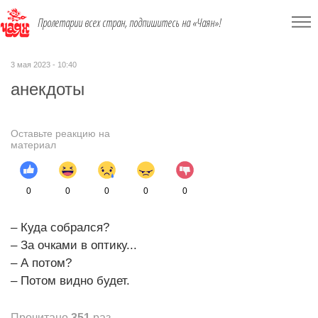
Пролетарии всех стран, подпишитесь на «Чаян»!
3 мая 2023 - 10:40
анекдоты
Оставьте реакцию на
материал
0
0
0
0
0
– Куда собрался?
– За очками в оптику...
– А потом?
– Потом видно будет.
Прочитано
351
раз