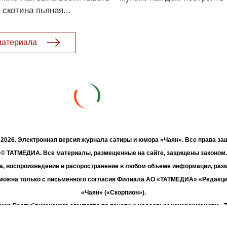
 скотина пьяная...
материала
- 2026. Электронная версия журнала сатиры и юмора «Чаян». Все права з
© ТАТМЕДИА. Все материалы, размещенные на сайте, защищены законом.
а, воспроизведение и распространение в любом объеме информации, раз
зможна только с письменного согласия Филиала АО «ТАТМЕДИА» «Редакц
«Чаян» («Скорпион»).
жке Республиканского агентства по печати и массовым коммуникациям 
Адрес редакции: 420066 Татарстан, г. Казань ул. Декабристов, д. 2