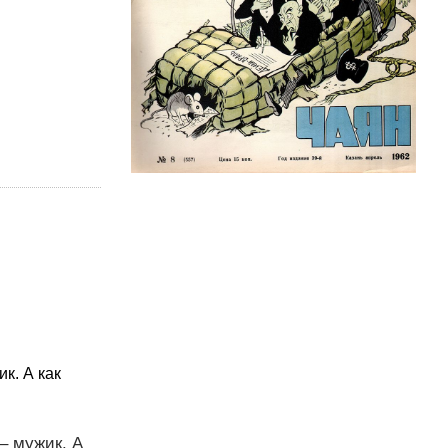
к. А как
– мужик. А