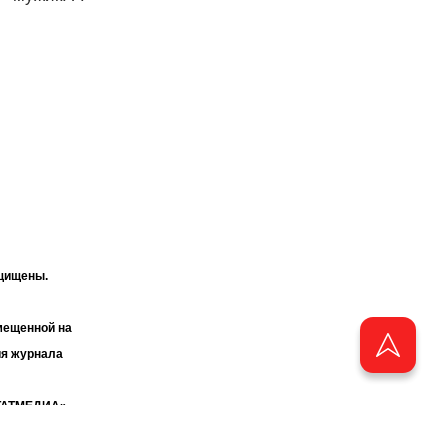
ащищены.
мещенной на
ия журнала
«ТАТМЕДИА».