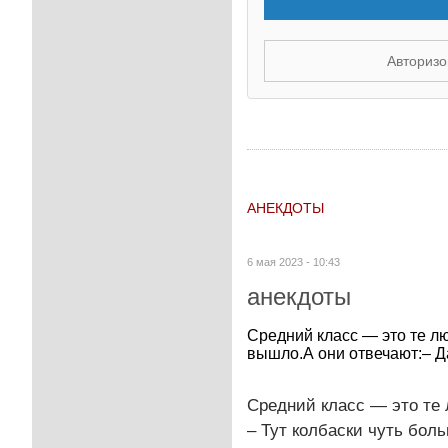
Авторизо
АНЕКДОТЫ
6 мая 2023 - 10:43
анекдоты
Средний класс — это те лю
вышло.А они отвечают:– Да
Средний класс — это те 
– Тут колбаски чуть бол