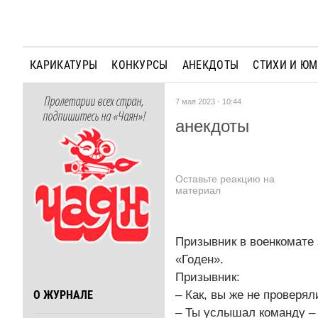
КАРИКАТУРЫ
КОНКУРСЫ
АНЕКДОТЫ
СТИХИ И Ю
Пролетарии всех стран,
7 мая 2023 - 10:44
подпишитесь на «Чаян»!
анекдоты
Оставьте реакцию на
материал
Призывник в военкомате з
«Годен».
Призывник:
– Как, вы же не проверял
О ЖУРНАЛЕ
– Ты услышал команду – с