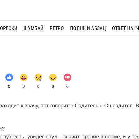
МОРЕСКИ
ШУМБАЙ
РЕТРО
ПОЛНЫЙ АБЗАЦ
ОТВЕТ НА "
0
0
0
0
0
аходит к врачу, тот говорит: «Садитесь!» Он садится. В
и?
лух есть, увидел стул – значит, зрение в норме, и у те