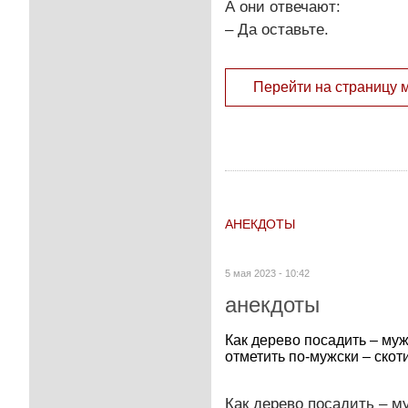
А они отвечают:
– Да оставьте.
Перейти на страницу 
АНЕКДОТЫ
5 мая 2023 - 10:42
анекдоты
Как дерево посадить – муж
отметить по-мужски – скоти
Как дерево посадить – м