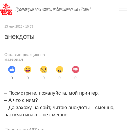
Пролетарии всех стран, подпишитесь на «Чаян»!
13 мая 2023 - 10:53
анекдоты
Оставьте реакцию на
материал
0
0
0
0
0
– Посмотрите, пожалуйста, мой принтер.
– А что с ним?
– Да захожу на сайт, читаю анекдоты – смешно,
распечатываю – не смешно.
Прочитано
407
раз