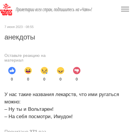
Пролетарии всех стран, подпишитесь на «Чаян»!
7 июня 2023 - 08:55
анекдоты
Оставьте реакцию на
материал
0
0
0
0
0
У нас такие названия лекарств, что ими ругаться
можно:
– Ну ты и Вольтарен!
– На себя посмотри, Имудон!
Прочитано
371
раз