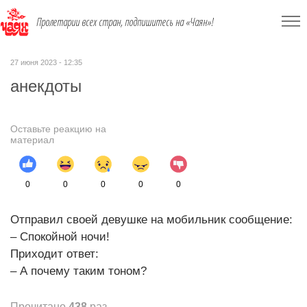
Пролетарии всех стран, подпишитесь на «Чаян»!
27 июня 2023 - 12:35
анекдоты
Оставьте реакцию на
материал
0
0
0
0
0
Отправил своей девушке на мобильник сообщение:
– Спокойной ночи!
Приходит ответ:
– А почему таким тоном?
Прочитано
438
раз