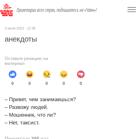
Пролетарии всех стран, подпишитесь на «Чаян»!
3 июля 2023 - 12:38
анекдоты
Оставьте реакцию на
материал
0
0
0
0
0
– Привет, чем занимаешься?
– Развожу людей.
– Мошенник, что ли?
– Нет, таксист.
Прочитано
395
раз