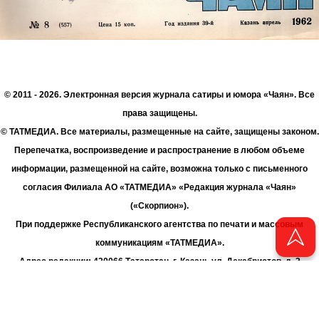
© 2011 - 2026. Электронная версия журнала сатиры и юмора «Чаян». Все
права защищены.
© ТАТМЕДИА. Все материалы, размещенные на сайте, защищены законом.
Перепечатка, воспроизведение и распространение в любом объеме
информации, размещенной на сайте, возможна только с письменного
согласия Филиала АО «ТАТМЕДИА» «Редакция журнала «Чаян»
(«Скорпион»).
При поддержке Республиканского агентства по печати и массовым
коммуникациям «ТАТМЕДИА».
Адрес редакции: 420066 Татарстан, г. Казань ул. Декабристов, д. 2
Телефон редакции: +7 (843) 222-06-00
E-mail: chayan@bk.ru