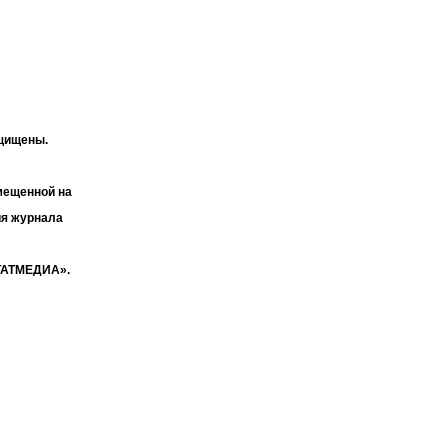
ащищены.
мещенной на
ия журнала
«ТАТМЕДИА».