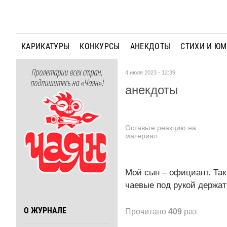
КАРИКАТУРЫ
КОНКУРСЫ
АНЕКДОТЫ
СТИХИ И Ю
Пролетарии всех стран,
4 июля 2023 - 12:39
подпишитесь на «Чаян»!
анекдоты
Оставьте реакцию на
материал
Мой сын – официант. Так 
чаевые под рукой держат
О ЖУРНАЛЕ
Прочитано
409
раз