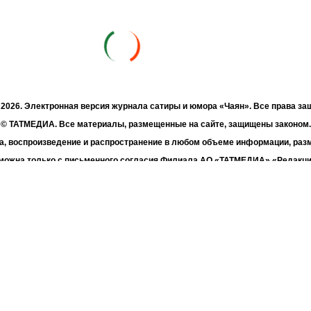
- 2026. Электронная версия журнала сатиры и юмора «Чаян». Все права з
© ТАТМЕДИА. Все материалы, размещенные на сайте, защищены законом.
а, воспроизведение и распространение в любом объеме информации, раз
зможна только с письменного согласия Филиала АО «ТАТМЕДИА» «Редакц
«Чаян» («Скорпион»).
жке Республиканского агентства по печати и массовым коммуникациям 
Адрес редакции: 420066 Татарстан, г. Казань ул. Декабристов, д. 2
Телефон редакции: +7 (843) 222-06-00
E-mail: chayan@bk.ru
Антикоррупционная политика
chayan@bk.ru
Для сообщения о фактах коррупции: