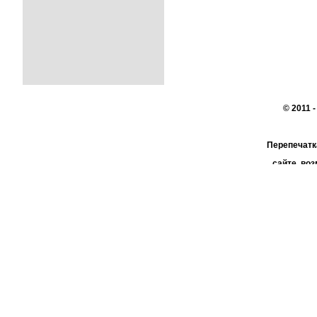
© 2011 
Перепечатк
сайте, во
При поддер