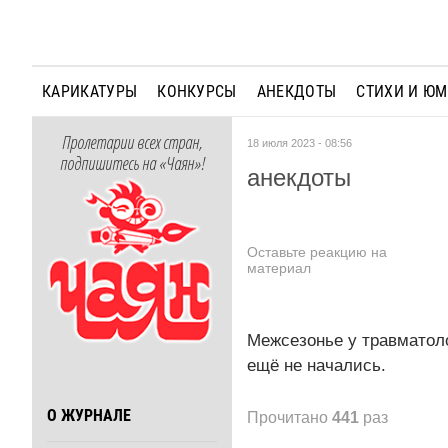
КАРИКАТУРЫ
КОНКУРСЫ
АНЕКДОТЫ
СТИХИ И Ю
Пролетарии всех стран,
18 июля 2023 - 08:56
подпишитесь на «Чаян»!
анекдоты
Оставьте реакцию на
материал
Межсезонье у травматоло
ещё не начались.
О ЖУРНАЛЕ
Прочитано
441
раз