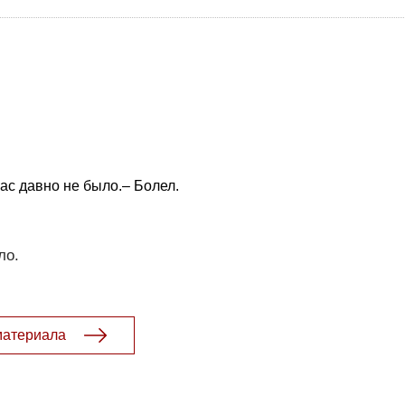
вас давно не было.– Болел.
ло.
материала