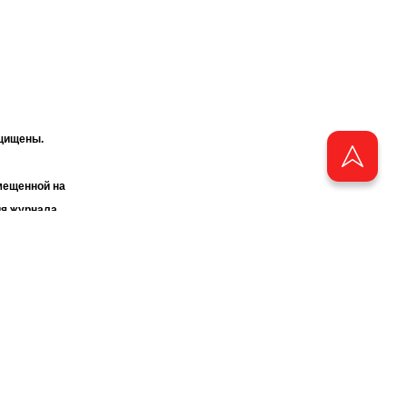
ащищены.
мещенной на
ия журнала
«ТАТМЕДИА».