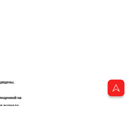
ащищены.
мещенной на
ия журнала
«ТАТМЕДИА».