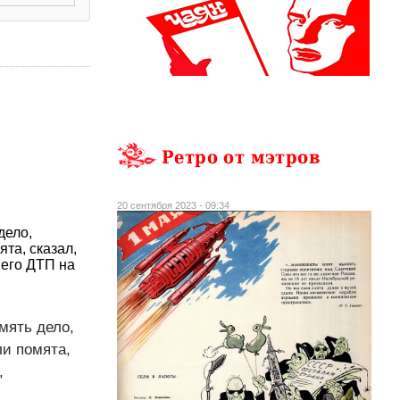
Ретро от мэтров
20 сентября 2023 - 09:34
дело,
ята, сказал,
шего ДТП на
мять дело,
ли помята,
,