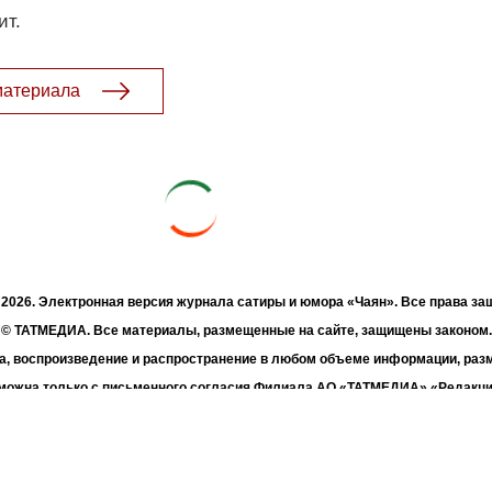
ит.
материала
- 2026. Электронная версия журнала сатиры и юмора «Чаян». Все права з
© ТАТМЕДИА. Все материалы, размещенные на сайте, защищены законом.
а, воспроизведение и распространение в любом объеме информации, раз
зможна только с письменного согласия Филиала АО «ТАТМЕДИА» «Редакц
«Чаян» («Скорпион»).
жке Республиканского агентства по печати и массовым коммуникациям 
Адрес редакции: 420066 Татарстан, г. Казань ул. Декабристов, д. 2