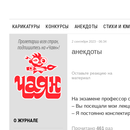
КАРИКАТУРЫ
КОНКУРСЫ
АНЕКДОТЫ
СТИХИ И Ю
Пролетарии всех стран,
2 сентября 2023 - 06:34
подпишитесь на «Чаян»!
анекдоты
Оставьте реакцию на
материал
На экзамене профессор 
– Вы посещали мои лекци
– Я постоянно конспекти
О ЖУРНАЛЕ
Прочитано
461
раз