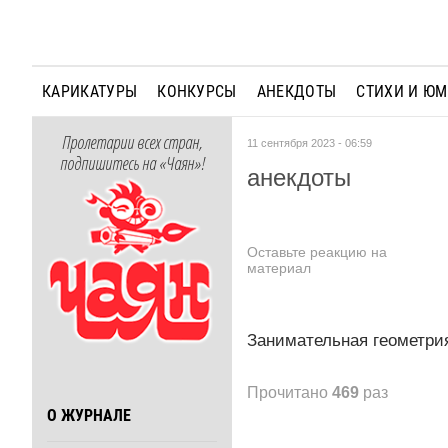
КАРИКАТУРЫ
КОНКУРСЫ
АНЕКДОТЫ
СТИХИ И Ю
Пролетарии всех стран,
11 сентября 2023 - 06:59
подпишитесь на «Чаян»!
анекдоты
Оставьте реакцию на
материал
Занимательная геометрия
Прочитано
469
раз
О ЖУРНАЛЕ