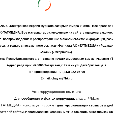
- 2026. Электронная версия журнала сатиры и юмора «Чаян». Все права з
© ТАТМЕДИА. Все материалы, размещенные на сайте, защищены законом.
а, воспроизведение и распространение в любом объеме информации, раз
зможна только с письменного согласия Филиала АО «ТАТМЕДИА» «Редакц
«Чаян» («Скорпион»).
жке Республиканского агентства по печати и массовым коммуникациям 
Адрес редакции: 420066 Татарстан, г. Казань ул. Декабристов, д. 2
Телефон редакции: +7 (843) 222-06-00
E-mail: chayan@bk.ru
Антикоррупционная политика
chayan@bk.ru
Для сообщения о фактах коррупции:
«ТАТМЕДИА» использует «cookie»
для персонализации сервисов и удо
вателей сайтом. Использование «cookie» можно отменить в настройках бр