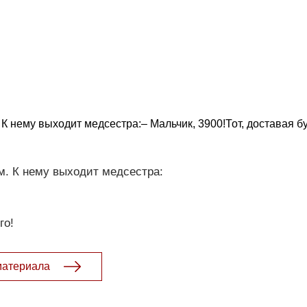
К нему выходит медсестра:– Мальчик, 3900!Тот, доставая б
м. К нему выходит медсестра:
го!
материала