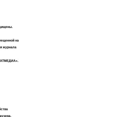
ащищены.
мещенной на
ия журнала
«ТАТМЕДИА».
бства
аузера.