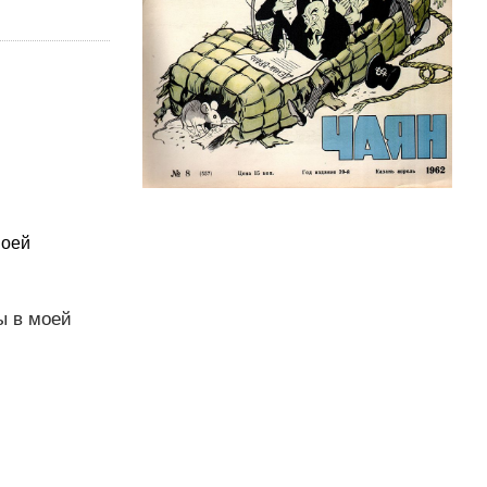
моей
ы в моей