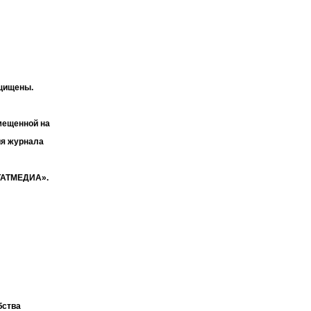
ащищены.
мещенной на
ия журнала
«ТАТМЕДИА».
бства