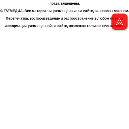
права защищены.
© ТАТМЕДИА. Все материалы, размещенные на сайте, защищены законом.
Перепечатка, воспроизведение и распространение в любом объеме
информации, размещенной на сайте, возможна только с письменного
согласия Филиала АО «ТАТМЕДИА» «Редакция журнала «Чаян»
(«Скорпион»).
При поддержке Республиканского агентства по печати и массовым
коммуникациям «ТАТМЕДИА».
Адрес редакции: 420066 Татарстан, г. Казань ул. Декабристов, д. 2
Телефон редакции: +7 (843) 222-06-00
E-mail: chayan@bk.ru
Антикоррупционная политика
chayan@bk.ru
Для сообщения о фактах коррупции:
АО «ТАТМЕДИА» использует «cookie»
для персонализации сервисов
и удобства пользователей сайтом. Использование «cookie» можно
отменить в настройках браузера.