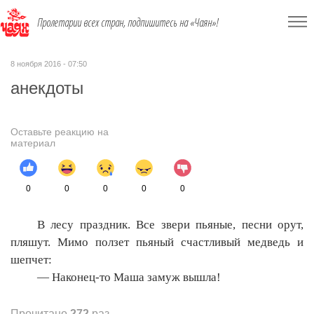
Пролетарии всех стран, подпишитесь на «Чаян»!
8 ноября 2016 - 07:50
анекдоты
Оставьте реакцию на
материал
0
0
0
0
0
В лесу праздник. Все звери пьяные, песни орут,
пляшут. Мимо ползет пьяный счастливый медведь и
шепчет:
— Наконец-то Маша замуж вышла!
Прочитано
272
раз