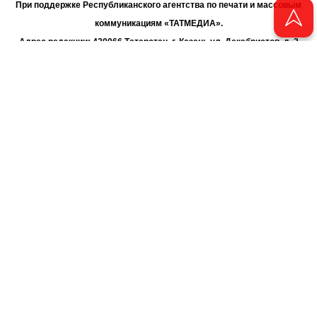
При поддержке Республиканского агентства по печати и массовым
коммуникациям «ТАТМЕДИА».
Адрес редакции: 420066 Татарстан, г. Казань ул. Декабристов, д. 2
Телефон редакции: +7 (843) 222-06-00
E-mail: chayan@bk.ru
Антикоррупционная политика
chayan@bk.ru
Для сообщения о фактах коррупции:
АО «ТАТМЕДИА» использует «cookie»
для персонализации сервисов
и удобства пользователей сайтом. Использование «cookie» можно
отменить в настройках браузера.
Политика конфиденциальности
16+